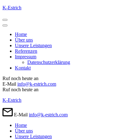
Zum
K-Estrich
Inhalt
springen
(Enter
drücken)
Home
Über uns
Unsere Leistungen
Referenzen
Impressum
Datenschutzerklärung
Kontakt
Ruf noch heute an
E-Mail
info@k-estrich.com
Ruf noch heute an
K-Estrich
E-Mail
info@k-estrich.com
Home
Über uns
Unsere Leistungen